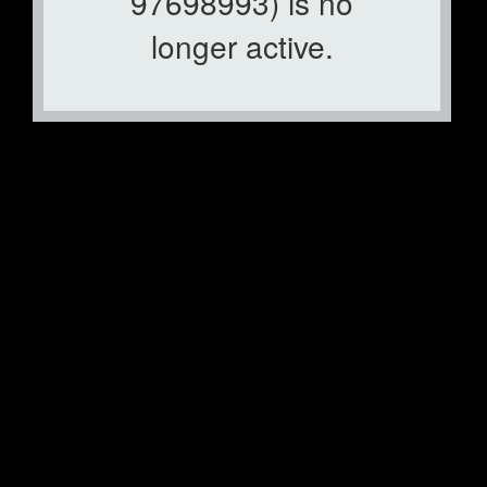
97698993) is no
NOTICE: CHANGE OF WAZAN UPM WHATSAPP
longer active.
NUMBER
ARTICLES
NEWS