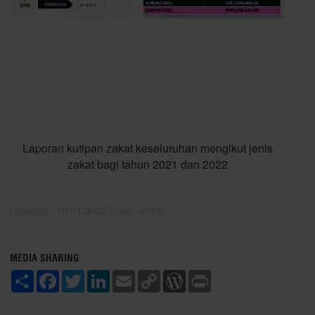
Laporan kutipan zakat keseluruhan mengikut jenis
zakat bagi tahun 2021 dan 2022
Updated:: 19/01/2023 [rizal_helmi]
MEDIA SHARING
S
F
T
L
E
C
W
P
h
a
w
i
m
o
o
r
a
c
i
n
a
p
r
i
r
e
t
k
i
y
d
n