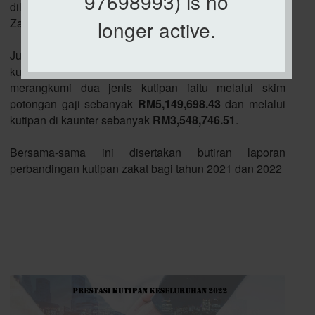
97698993) is no
diletakkan oleh UPM dan RM8.35 Juta oleh Lembaga
Zakat Selangor.
longer active.
Jumlah kutipan tersebut merupakan hasil daripada
kutipan mengikut jenis-jenis zakat. Kutipan zakat ini
merangkumi dua jenis kutipan iaitu melalui skim
potongan gaji sebanyak
RM5,149,698.43
dan melalui
kutipan di kaunter sebanyak
RM3,548,746.51
.
Bersama-sama ini disertakan butiran laporan
perbandingan kutipan zakat bagi tahun 2021 dan 2022