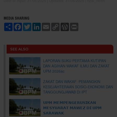
Date of Input: 31/05/2025 | Updated: 31/05/2025 | rizal_helmi
MEDIA SHARING
S
F
T
L
E
C
W
P
h
a
w
i
m
o
o
r
a
c
i
n
a
p
r
i
r
e
t
k
i
y
d
n
e
b
t
e
l
L
P
t
o
e
d
i
r
SEE ALSO
o
r
I
n
e
k
n
k
s
s
LAPORAN SUKU PERTAMA KUTIPAN
DAN AGIHAN WAKAF ILMU DAN ZAKAT
UPM 2026ac
ZAKAT DAN WAKAF: PEMANGKIN
KESEJAHTERAAN SOSIO-EKONOMI DAN
TANGGUNGJAWAB DI IPT
𝗨𝗣𝗠 𝗠𝗘𝗠𝗣𝗘𝗡𝗚𝗘𝗥𝗨𝗦𝗜𝗞𝗔𝗡
𝗠𝗘𝗦𝗬𝗨𝗔𝗥𝗔𝗧 𝗠𝗔𝗪𝗘𝗭 𝗗𝗜 𝗨𝗣𝗠
𝗦𝗔𝗥𝗔𝗪𝗔𝗞