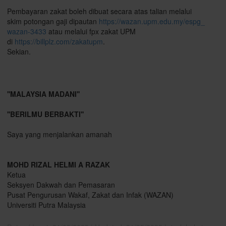
Pembayaran
zakat
boleh dibuat secara atas talian melalui
skim potongan gaji dipautan
https://wazan.upm.edu.my/espg_
wazan-3433
atau melalui fpx
zakat
UPM
di
https://billplz.com/zakatupm
.
Sekian.
''MALAYSIA MADANI''
''BERILMU BERBAKTI''
Saya yang menjalankan amanah
MOHD RIZAL HELMI A RAZAK
Ketua
Seksyen Dakwah dan Pemasaran
Pusat Pengurusan Wakaf,
Zakat
dan Infak (WAZAN)
Universiti Putra Malaysia