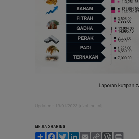
Laporan kutipan z
Updated:: 19/01/2023 [rizal_helmi]
MEDIA SHARING
S
F
T
L
E
C
W
P