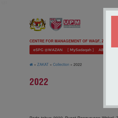
127
CENTRE FOR MANAGEMENT OF WAQF, ZAKAT A
eSPG @WAZAN
[ MySadaqah ]
ABOUT U
»
ZAKAT
»
Collection
» 2022
2022
Pada tahun 2022, Pusat Pengurusan Wakaf, Z