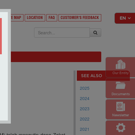
Y
SITE MAP
LOCATION
FAQ
CUSTOMER'S FEEDBACK
EKSA
Our Entity
SEE ALSO
2025
Documents
2024
2023
Newsletter
2022
2021
) telah mengutip dana Zakat