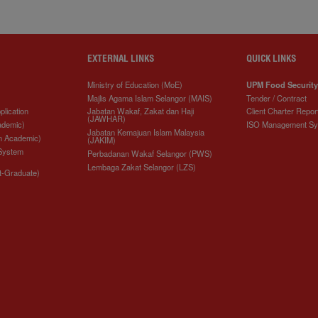
EXTERNAL LINKS
QUICK LINKS
Ministry of Education (MoE)
UPM Food Security
Majlis Agama Islam Selangor (MAIS)
Tender / Contract
plication
Jabatan Wakaf, Zakat dan Haji
Client Charter Repor
(JAWHAR)
ademic)
ISO Management S
Jabatan Kemajuan Islam Malaysia
n Academic)
(JAKIM)
 System
Perbadanan Wakaf Selangor (PWS)
Lembaga Zakat Selangor (LZS)
t-Graduate)