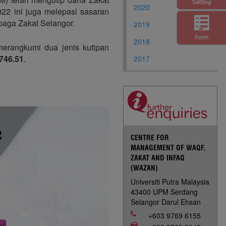
Setting
2020
022 ini juga melepasi sasaran
baga Zakat Selangor.
2019
Form
2018
 merangkumi dua jenis kutipan
746.51
.
2017
CENTRE FOR
MANAGEMENT OF WAQF,
ZAKAT AND INFAQ
(WAZAN)
Universiti Putra Malaysia
43400 UPM Serdang
Selangor Darul Ehsan
+603 9769 6155