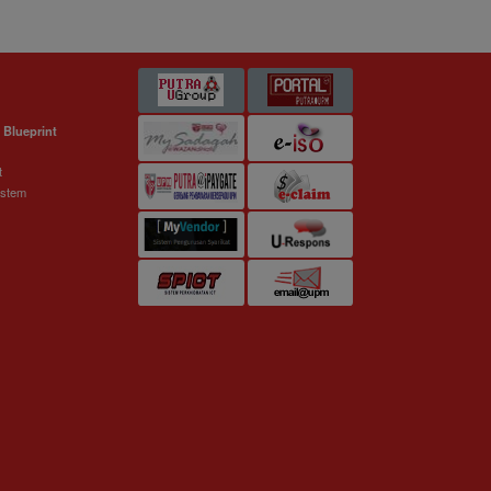
 Blueprint
t
ystem