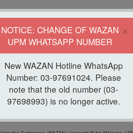
HOME
DIRECTOR
×
NOTICE: CHANGE OF WAZAN
UPM WHATSAPP NUMBER
ND INFAQ (WAZAN)
S
WAQF
ZAKAT
GIVING
ZAKAT APPLICATION
WAZAN 
New WAZAN Hotline WhatsApp
Number: 03-97691024. Please
note that the old number (03-
97698993) is no longer active.
LAPORAN KUTIPAN ZAKAT 2022
akat dan Endowmen (WAZAN) Universiti Putra Malaysia (UPM