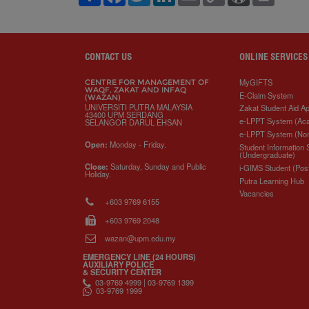
h
a
w
i
m
o
o
r
a
c
i
n
a
p
r
i
r
e
t
k
i
y
d
n
e
b
t
e
l
L
P
t
o
e
d
i
r
o
r
I
n
e
CONTACT US
ONLINE SERVICES
k
n
k
s
s
MyGIFTS
CENTRE FOR MANAGEMENT OF
WAQF, ZAKAT AND INFAQ
E-Claim System
(WAZAN)
UNIVERSITI PUTRA MALAYSIA
Zakat Student Aid Ap
43400 UPM SERDANG
e-LPPT System (Ac
SELANGOR DARUL EHSAN
e-LPPT System (No
Open:
Monday - Friday.
Student Information
(Undergraduate)
Close:
Saturday, Sunday and Public
i-GIMS Student (Pos
Holiday.
Putra Learning Hub
Vacancies
+603 9769 6155
+603 9769 2048
wazan@upm.edu.my
EMERGENCY LINE (24 HOURS)
AUXILIARY POLICE
& SECURITY CENTER
03-9769 4999 | 03-9769 1399
03-9769 1999