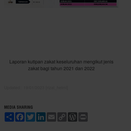
Laporan kutipan zakat keseluruhan mengikut jenis
zakat bagi tahun 2021 dan 2022
Updated:: 19/01/2023 [rizal_helmi]
MEDIA SHARING
S
F
T
L
E
C
W
P
h
a
w
i
m
o
o
r
a
c
i
n
a
p
r
i
r
e
t
k
i
y
d
n